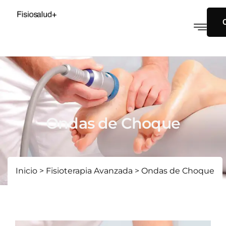
Ondas de Choque
Inicio
>
Fisioterapia Avanzada
>
Ondas de Choque