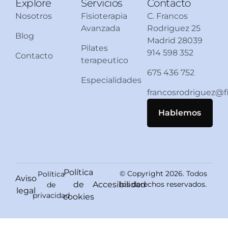
Explore
Servicios
Contacto
Nosotros
Fisioterapia
C. Francos
Avanzada
Rodriguez 25
Blog
Madrid 28039
Pilates
914 598 352
Contacto
terapeutico
675 436 752
Especialidades
francosrodriguez@
Hablemos
Política
© Copyright 2026. Todos
Política
Aviso
de
Accesibilidad
los derechos reservados.
de
legal
privacidad
cookies